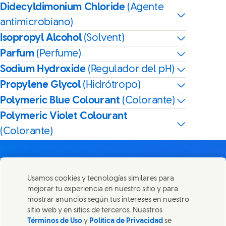
Didecyldimonium Chloride
(Agente
antimicrobiano)
Isopropyl Alcohol
(Solvent)
Parfum
(Perfume)
Sodium Hydroxide
(Regulador del pH)
Propylene Glycol
(Hidrótropo)
Polymeric Blue Colourant
(Colorante)
Polymeric Violet Colourant
(Colorante)
Usamos cookies y tecnologías similares para
mejorar tu experiencia en nuestro sitio y para
Contáctanos
mostrar anuncios según tus intereses en nuestro
Comparte esta página
sitio web y en sitios de terceros. Nuestros
Share this page on Facebook
Share this page on X
Share this page on Linked
Share this page on 
Ponte en contacto con Unilever y nuestros equipos de
Términos de Uso
y
Política de Privacidad
se