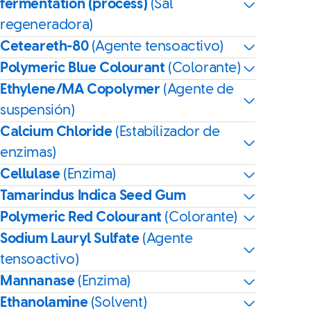
fermentation (process)
(Sal
regeneradora)
Ceteareth-80
(Agente tensoactivo)
Polymeric Blue Colourant
(Colorante)
Ethylene/MA Copolymer
(Agente de
suspensión)
Calcium Chloride
(Estabilizador de
enzimas)
Cellulase
(Enzima)
Tamarindus Indica Seed Gum
Polymeric Red Colourant
(Colorante)
Sodium Lauryl Sulfate
(Agente
tensoactivo)
Mannanase
(Enzima)
Ethanolamine
(Solvent)