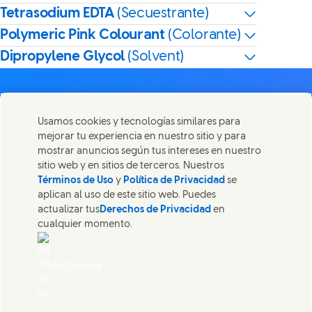
Tetrasodium EDTA
(Secuestrante)
Polymeric Pink Colourant
(Colorante)
Dipropylene Glycol
(Solvent)
Usamos cookies y tecnologías similares para
mejorar tu experiencia en nuestro sitio y para
Contáctanos
mostrar anuncios según tus intereses en nuestro
Comparte esta página
sitio web y en sitios de terceros. Nuestros
Share this page on Facebook
Share this page on X
Share this page on Linked
Share this page on 
Ponte en contacto con Unilever y nuestros equipos de
Términos de Uso
y
Política de Privacidad
se
especialistas, o encuentra contactos por todo el mundo.
aplican al uso de este sitio web. Puedes
actualizar tus
Derechos de Privacidad
en
cualquier momento.
Contáctanos
Aviso legal
AdChoices
Accesibilidad
(Opens in new window)
Aviso de Cookies
(Opens in new window)
Aviso de Privacidad