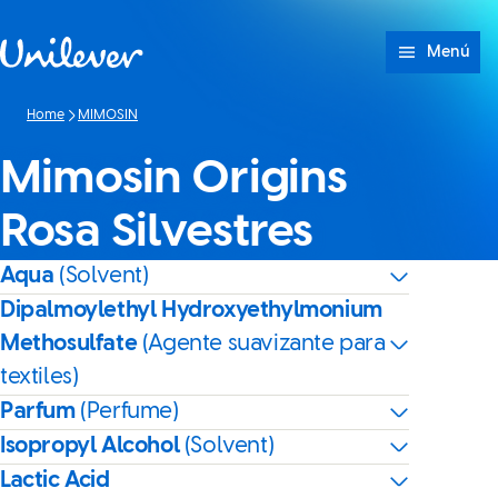
Saltar a Contenido
Menú
Home
MIMOSIN
Mimosin Origins
Rosa Silvestres
Aqua
(Solvent)
Dipalmoylethyl Hydroxyethylmonium
Methosulfate
(Agente suavizante para
textiles)
Parfum
(Perfume)
Isopropyl Alcohol
(Solvent)
Lactic Acid