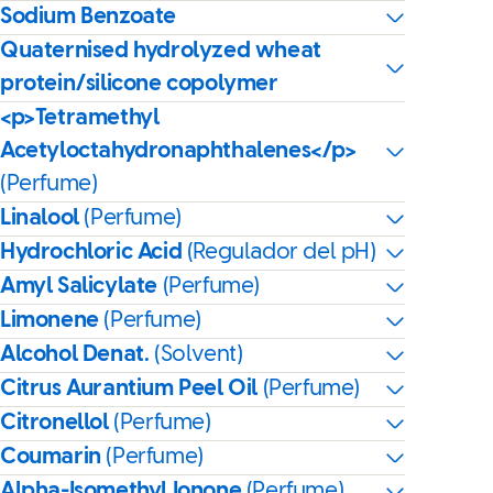
Sodium Benzoate
Quaternised hydrolyzed wheat
protein/silicone copolymer
<p>Tetramethyl
Acetyloctahydronaphthalenes</p>
(Perfume)
Linalool
(Perfume)
Hydrochloric Acid
(Regulador del pH)
Amyl Salicylate
(Perfume)
Limonene
(Perfume)
Alcohol Denat.
(Solvent)
Citrus Aurantium Peel Oil
(Perfume)
Citronellol
(Perfume)
Coumarin
(Perfume)
Alpha-Isomethyl Ionone
(Perfume)