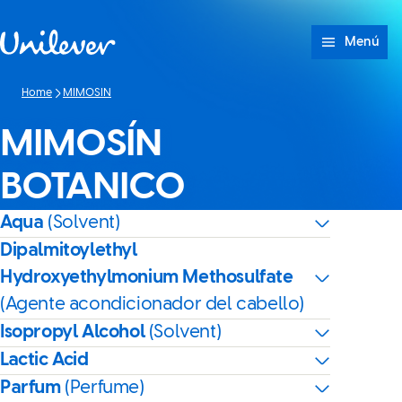
Saltar a Contenido
Menú
Home
MIMOSIN
MIMOSÍN
BOTANICO
Aqua
(Solvent)
Dipalmitoylethyl
Hydroxyethylmonium Methosulfate
(Agente acondicionador del cabello)
Isopropyl Alcohol
(Solvent)
Lactic Acid
Parfum
(Perfume)