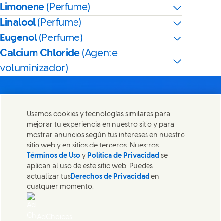
Limonene
(Perfume)
Linalool
(Perfume)
Eugenol
(Perfume)
Calcium Chloride
(Agente
voluminizador)
Usamos cookies y tecnologías similares para
mejorar tu experiencia en nuestro sitio y para
Contáctanos
mostrar anuncios según tus intereses en nuestro
Comparte esta página
sitio web y en sitios de terceros. Nuestros
Share this page on Facebook
Share this page on X
Share this page on Linked
Share this page on 
Ponte en contacto con Unilever y nuestros equipos de
Términos de Uso
y
Política de Privacidad
se
especialistas, o encuentra contactos por todo el mundo.
aplican al uso de este sitio web. Puedes
actualizar tus
Derechos de Privacidad
en
cualquier momento.
Contáctanos
Aviso legal
AdChoices
Accesibilidad