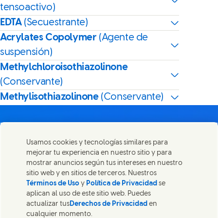
tensoactivo)
EDTA
(Secuestrante)
Acrylates Copolymer
(Agente de
suspensión)
Methylchloroisothiazolinone
(Conservante)
Methylisothiazolinone
(Conservante)
Usamos cookies y tecnologías similares para
mejorar tu experiencia en nuestro sitio y para
Contáctanos
mostrar anuncios según tus intereses en nuestro
Comparte esta página
sitio web y en sitios de terceros. Nuestros
Share this page on Facebook
Share this page on X
Share this page on Linked
Share this page on 
Ponte en contacto con Unilever y nuestros equipos de
Términos de Uso
y
Política de Privacidad
se
especialistas, o encuentra contactos por todo el mundo.
aplican al uso de este sitio web. Puedes
actualizar tus
Derechos de Privacidad
en
cualquier momento.