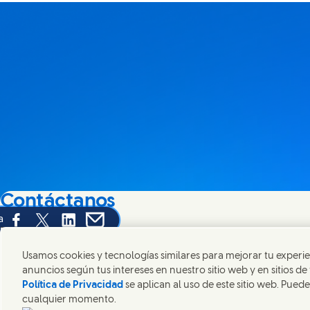
Contáctanos
a
Share this page on Facebook
Share this page on X
Share this page on Linked In
Share this page on E-mail
Ponte en contacto con Unilever y nuestros equipos de esp
contactos por todo el mundo.
Usamos cookies y tecnologías similares para mejorar tu experie
anuncios según tus intereses en nuestro sitio web y en sitios de
Política de Privacidad
se aplican al uso de este sitio web. Puede
Contáctanos
cualquier momento.