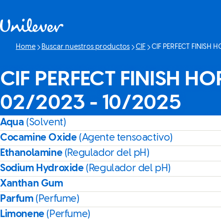
Saltar a Contenido
Home
Buscar nuestros productos
CIF
CIF PERFECT FINISH 
Página actual:
CIF PERFECT FINISH H
02/2023 - 10/2025
Aqua
(Solvent)
Cocamine Oxide
(Agente tensoactivo)
Ethanolamine
(Regulador del pH)
Sodium Hydroxide
(Regulador del pH)
Xanthan Gum
Parfum
(Perfume)
Limonene
(Perfume)